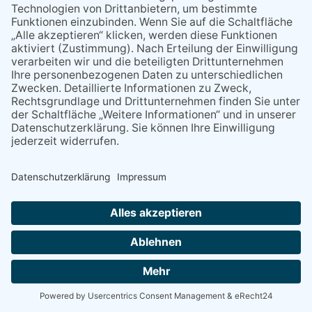
17:00
17:25
Konzert mit Lina Bó in Niederhausen
NACH OBEN
Alle Rechte vorbehalten - Eppsteiner Zeitung Druck- und Verlags-
GmbH
Powered by
native:media
.