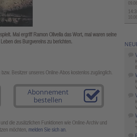
09.0
14:3
10.0
pielt. Mal ergriff Ramon Olivella das Wort, mal waren seine
Leben des Burgvereins zu berichten.
NEU
B
g bzw. Besitzer unseres Online-Abos kostenlos zugänglich.
V
Abonnement
bestellen
V
W
 und die zusätzlichen Funktionen wie Online-Archiv und
"
utzen möchten,
melden Sie sich an
.