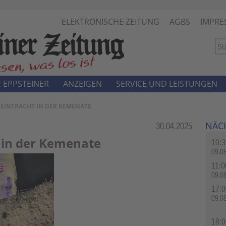
ELEKTRONISCHE ZEITUNG
AGBS
IMPRE
 EPPSTEINER
ANZEIGEN
SERVICE UND LEISTUNGEN
EINTRACHT IN DER KEMENATE
NÄC
Rubrik:
30.04.2025
 in der Kemenate
10:3
09.0
11:0
09.0
17:0
09.0
18:0