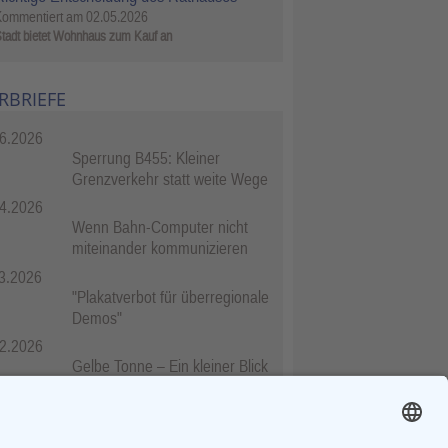
Kommentiert am
02.05.2026
tadt bietet Wohnhaus zum Kauf an
RBRIEFE
6.2026
Sperrung B455: Kleiner
Grenzverkehr statt weite Wege
4.2026
Wenn Bahn-Computer nicht
miteinander kommunizieren
3.2026
"Plakatverbot für überregionale
Demos"
2.2026
Gelbe Tonne – Ein kleiner Blick
über den Tellerand
2.2026
Plastikersparnis durch Nutzung