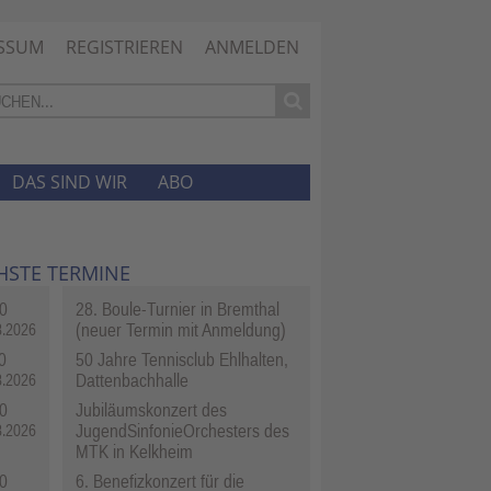
SSUM
REGISTRIEREN
ANMELDEN
DAS SIND WIR
ABO
HSTE TERMINE
0
28. Boule-Turnier in Bremthal
(neuer Termin mit Anmeldung)
8.2026
0
50 Jahre Tennisclub Ehlhalten,
Dattenbachhalle
8.2026
0
Jubiläumskonzert des
JugendSinfonieOrchesters des
8.2026
MTK in Kelkheim
0
6. Benefizkonzert für die