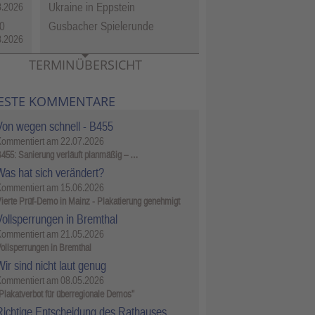
Ukraine in Eppstein
8.2026
0
Gusbacher Spielerunde
8.2026
TERMINÜBERSICHT
ESTE KOMMENTARE
Von wegen schnell - B455
Kommentiert am
22.07.2026
455: Sanierung verläuft planmäßig – …
Was hat sich verändert?
Kommentiert am
15.06.2026
ierte Prüf-Demo in Mainz - Plakatierung genehmigt
Vollsperrungen in Bremthal
Kommentiert am
21.05.2026
ollsperrungen in Bremthal
ir sind nicht laut genug
Kommentiert am
08.05.2026
Plakatverbot für überregionale Demos"
Richtige Entscheidung des Rathauses