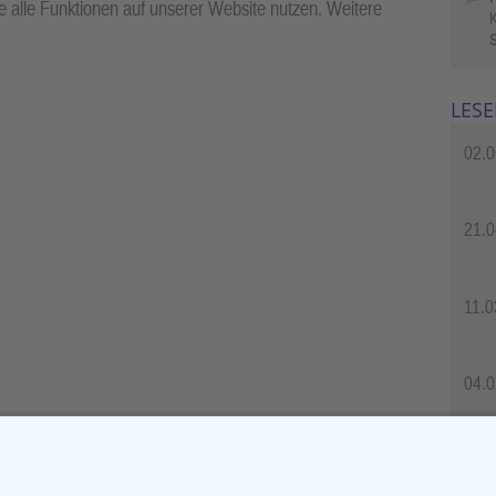
 alle Funktionen auf unserer Website nutzen. Weitere
S
LESE
02.0
21.0
11.0
04.0
04.0